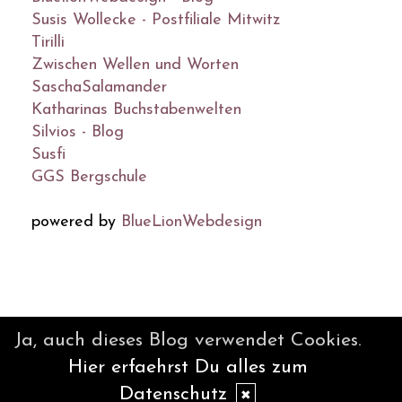
Susis Wollecke - Postfiliale Mitwitz
Tirilli
Zwischen Wellen und Worten
SaschaSalamander
Katharinas Buchstabenwelten
Silvios - Blog
Susfi
GGS Bergschule
powered by
BlueLionWebdesign
© DesignBlog V5 powered by
Ja, auch dieses Blog verwendet Cookies.
BlueLionWebdesign.de
Hier erfaehrst Du alles zum
Datenschutz
✖