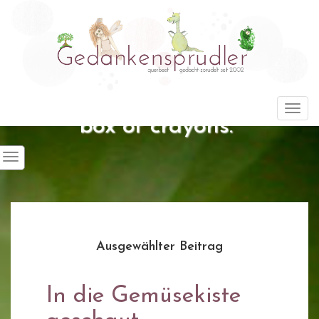
"Life is about using the whole
Togg
box of crayons."
Ausgewählter Beitrag
In die Gemüsekiste