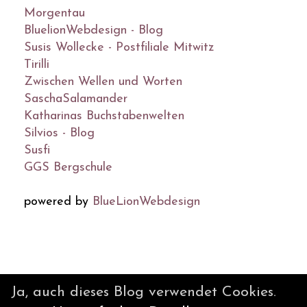
Morgentau
BluelionWebdesign - Blog
Susis Wollecke - Postfiliale Mitwitz
Tirilli
Zwischen Wellen und Worten
SaschaSalamander
Katharinas Buchstabenwelten
Silvios - Blog
Susfi
GGS Bergschule
powered by
BlueLionWebdesign
© DesignBlog V5 powered by
Ja, auch dieses Blog verwendet Cookies.
BlueLionWebdesign.de