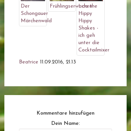
Der
Frühlingserwachen
I do the
Schongauer
Hippy
Märchenwald
Hippy
Shakes -
ich geh
unter die
Cocktailmixer
Beatrice
11.09.2016, 21.13
Kommentare hinzufügen
Dein Name: