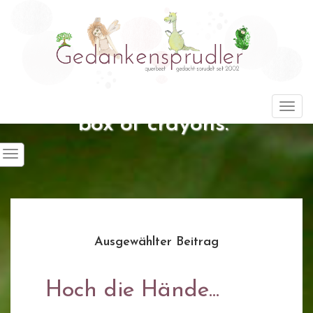
"Life is about using the whole
Togg
box of crayons."
Ausgewählter Beitrag
Hoch die Hände...