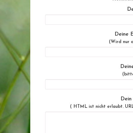
De
Deine E
(Wird nur a
Dein
(bitt
Dein
( HTML ist
nicht
erlaubt. UR