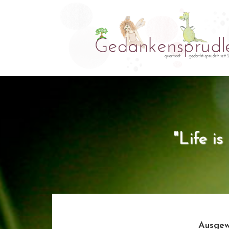
"Life i
Ausgew