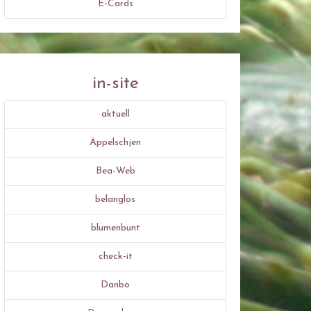
E-Cards
in-site
aktuell
Äppelschjen
Bea-Web
belanglos
blumenbunt
check-it
Danbo