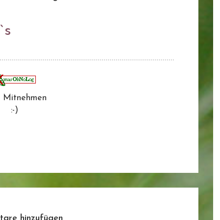
`s
 Mitnehmen
:-)
are hinzufügen