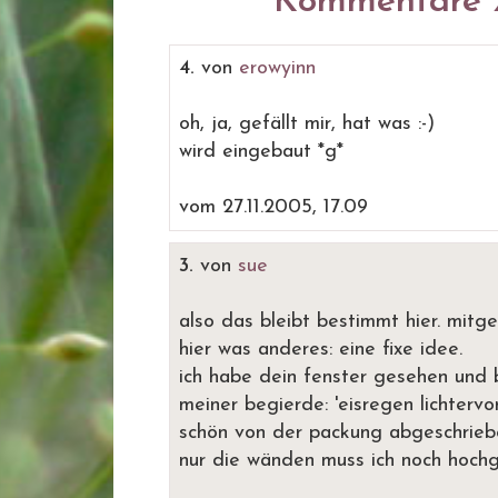
Kommentare z
4.
von
erowyinn
oh, ja, gefällt mir, hat was :-)
wird eingebaut *g*
vom 27.11.2005, 17.09
3.
von
sue
also das bleibt bestimmt hier. mit
hier was anderes: eine fixe idee.
ich habe dein fenster gesehen und b
meiner begierde: 'eisregen lichtervo
schön von der packung abgeschrieb
nur die wänden muss ich noch hochg