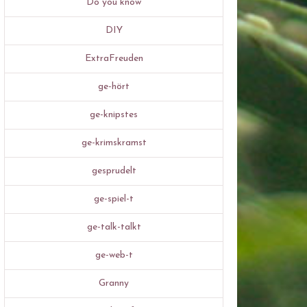
Do you know
DIY
ExtraFreuden
ge-hört
ge-knipstes
ge-krimskramst
gesprudelt
ge-spiel-t
ge-talk-talkt
ge-web-t
Granny