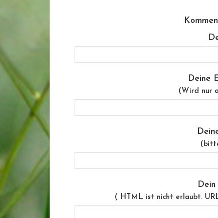
Komment
De
Deine E
(Wird nur a
Dein
(bitt
Dein
( HTML ist
nicht
erlaubt. UR