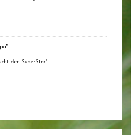
opa"
ucht den SuperStar"