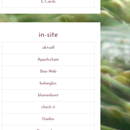
E-Cards
in-site
aktuell
Äppelschjen
Bea-Web
belanglos
blumenbunt
check-it
Danbo