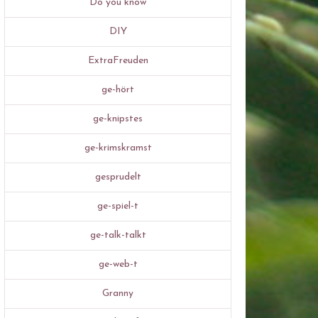
Do you know
DIY
ExtraFreuden
ge-hört
ge-knipstes
ge-krimskramst
gesprudelt
ge-spiel-t
ge-talk-talkt
ge-web-t
Granny