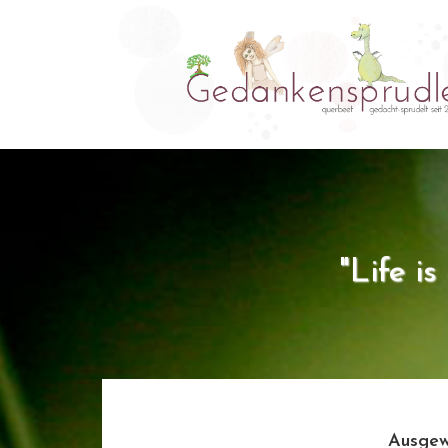
"Life i
Ausgew