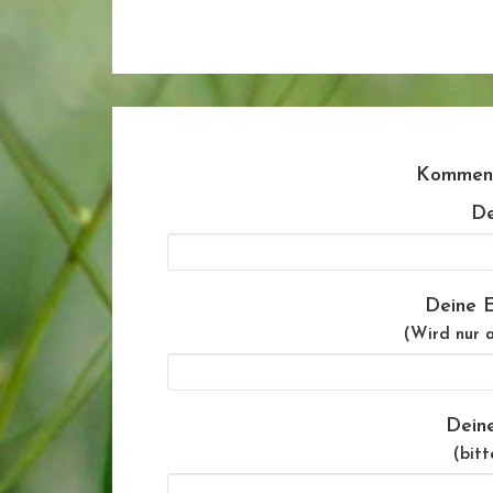
Komment
De
Deine E
(Wird nur a
Dein
(bitt