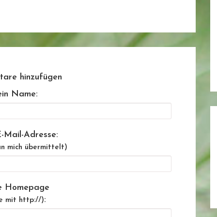
are hinzufügen
in Name:
-Mail-Adresse:
n mich übermittelt)
e Homepage
:
e mit http://)