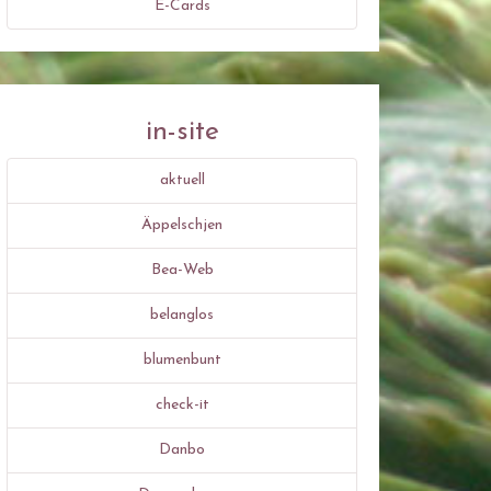
E-Cards
in-site
aktuell
Äppelschjen
Bea-Web
belanglos
blumenbunt
check-it
Danbo