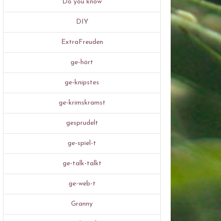
Do you know
DIY
ExtraFreuden
ge-hört
ge-knipstes
ge-krimskramst
gesprudelt
ge-spiel-t
ge-talk-talkt
ge-web-t
Granny