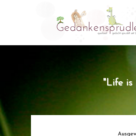
"Life i
Ausgew