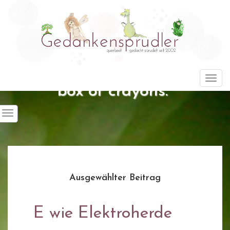
"Life is about using the whole
Togg
box of crayons."
Ausgewählter Beitrag
E wie Elektroherde