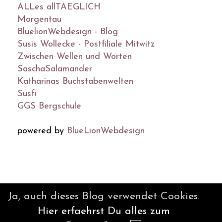
ALLes allTAEGLICH
Morgentau
BluelionWebdesign - Blog
Susis Wollecke - Postfiliale Mitwitz
Zwischen Wellen und Worten
SaschaSalamander
Katharinas Buchstabenwelten
Susfi
GGS Bergschule
powered by
BlueLionWebdesign
© DesignBlog V5 powered by
Ja, auch dieses Blog verwendet Cookies.
BlueLionWebdesign.de
Hier erfaehrst Du alles zum