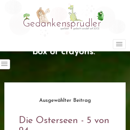
"Life is about using the whole
Togg
box of crayons."
Ausgewählter Beitrag
Die Osterseen - 5 von