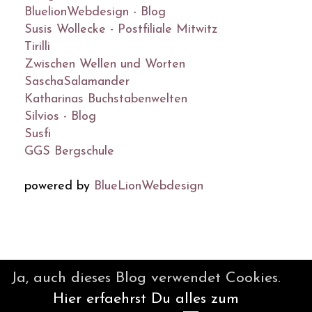
BluelionWebdesign - Blog
Susis Wollecke - Postfiliale Mitwitz
Tirilli
Zwischen Wellen und Worten
SaschaSalamander
Katharinas Buchstabenwelten
Silvios - Blog
Susfi
GGS Bergschule
powered by
BlueLionWebdesign
© DesignBlog V5 powered by
Ja, auch dieses Blog verwendet Cookies.
BlueLionWebdesign.de
Hier erfaehrst Du alles zum