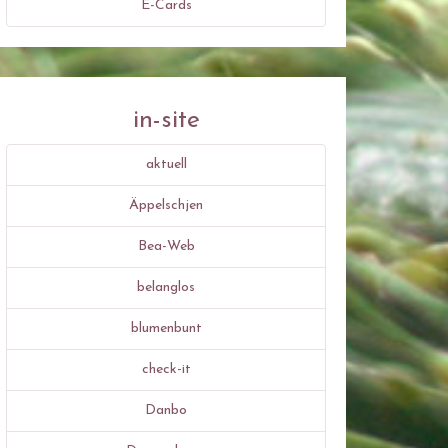
E-Cards
in-site
aktuell
Äppelschjen
Bea-Web
belanglos
blumenbunt
check-it
Danbo