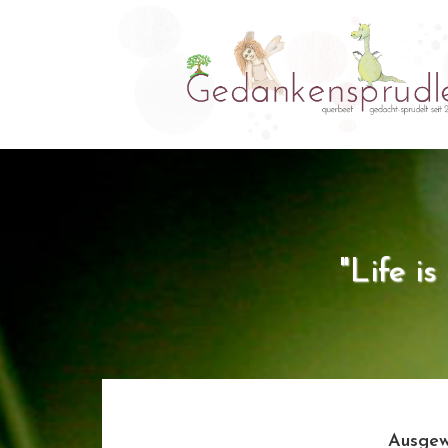
"Life i
Ausgew