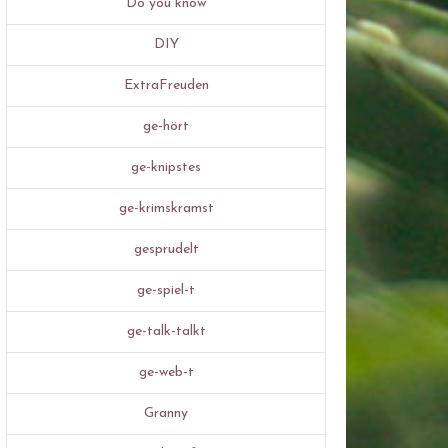
Do you know
DIY
ExtraFreuden
ge-hört
ge-knipstes
ge-krimskramst
gesprudelt
ge-spiel-t
ge-talk-talkt
ge-web-t
Granny