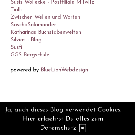
Susis Wollecke - Postfiliale Mitwitz
Tirilli
Zwischen Wellen und Worten
SaschaSalamander
Katharinas Buchstabenwelten
Silvios - Blog
Susfi
GGS Bergschule
powered by
BlueLionWebdesign
© DesignBlog V5 powered by
Ja, auch dieses Blog verwendet Cookies.
BlueLionWebdesign.de
Hier erfaehrst Du alles zum
Datenschutz
✖