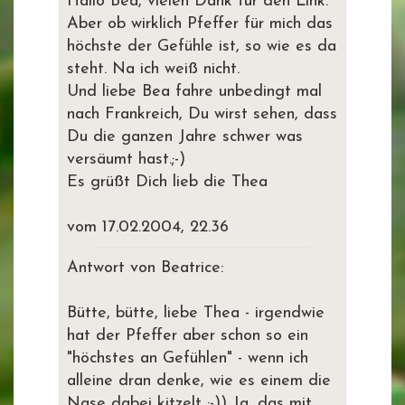
Hallo Bea, vielen Dank für den Link.
Aber ob wirklich Pfeffer für mich das
höchste der Gefühle ist, so wie es da
steht. Na ich weiß nicht.
Und liebe Bea fahre unbedingt mal
nach Frankreich, Du wirst sehen, dass
Du die ganzen Jahre schwer was
versäumt hast.;-)
Es grüßt Dich lieb die Thea
vom 17.02.2004, 22.36
Antwort von Beatrice:
Bütte, bütte, liebe Thea - irgendwie
hat der Pfeffer aber schon so ein
"höchstes an Gefühlen" - wenn ich
alleine dran denke, wie es einem die
Nase dabei kitzelt ;-)) Ja, das mit