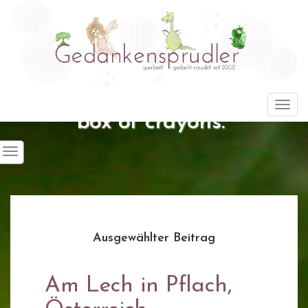
"Life is about using the whole
Togg
box of crayons."
Ausgewählter Beitrag
Am Lech in Pflach,