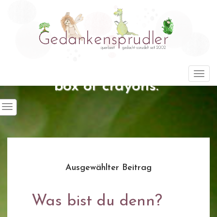
"Life is about using the whole
Togg
box of crayons."
Ausgewählter Beitrag
Was bist du denn?