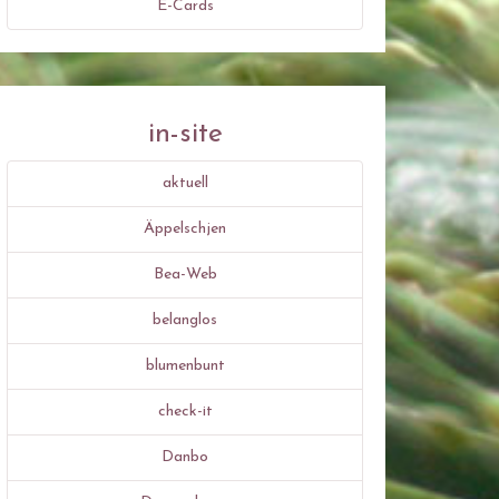
E-Cards
in-site
aktuell
Äppelschjen
Bea-Web
belanglos
blumenbunt
check-it
Danbo