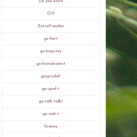
Do you know
DIY
ExtraFreuden
ge-hört
ge-knipstes
ge-krimskramst
gesprudelt
ge-spiel-t
ge-talk-talkt
ge-web-t
Granny