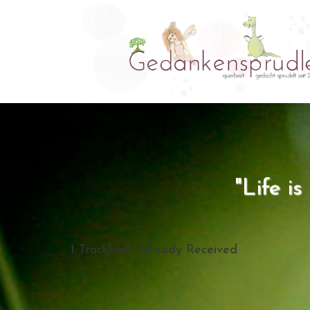
"Life i
1
Trackback Already Received