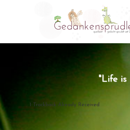
"Life i
1
Trackback Already Received