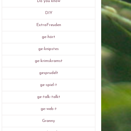
Do you know
DIY
ExtraFreuden
ge-hört
ge-knipstes
ge-krimskramst
gesprudelt
ge-spiel-t
ge-talk-talkt
ge-web-t
Granny