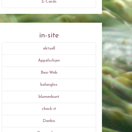
E-Cards
in-site
aktuell
Äppelschjen
Bea-Web
belanglos
blumenbunt
check-it
Danbo