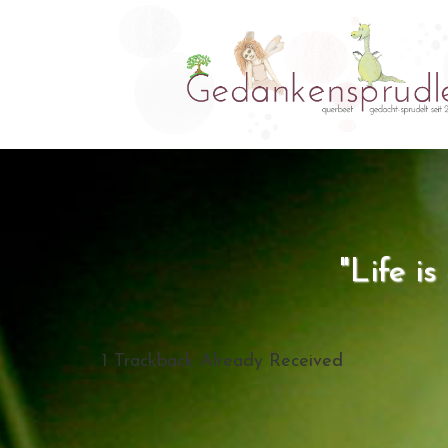
"Life i
1
Trackback Already Received