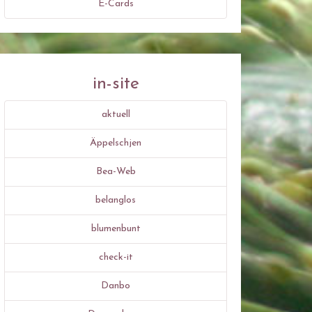
E-Cards
in-site
aktuell
Äppelschjen
Bea-Web
belanglos
blumenbunt
check-it
Danbo