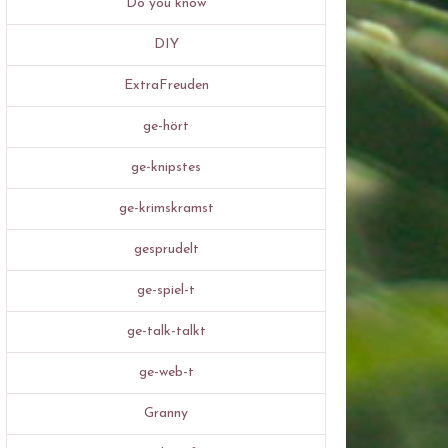
Do you know
DIY
ExtraFreuden
ge-hört
ge-knipstes
ge-krimskramst
gesprudelt
ge-spiel-t
ge-talk-talkt
ge-web-t
Granny