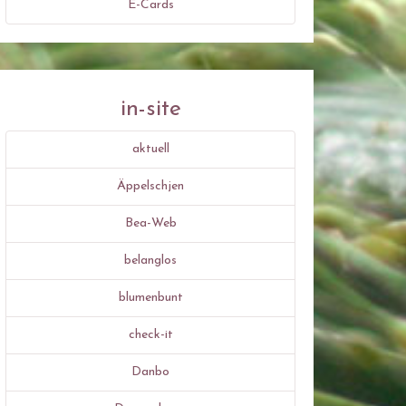
E-Cards
in-site
aktuell
Äppelschjen
Bea-Web
belanglos
blumenbunt
check-it
Danbo