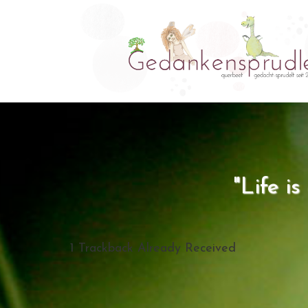
"Life i
1
Trackback Already Received