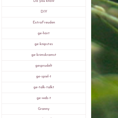
Do you know
DIY
ExtraFreuden
ge-hört
ge-knipstes
ge-krimskramst
gesprudelt
ge-spiel-t
ge-talk-talkt
ge-web-t
Granny