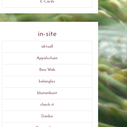
E-Cards
in-site
aktuell
Äppelschjen
Bea-Web
belanglos
blumenbunt
check-it
Danbo