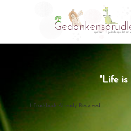
"Life i
1
Trackback Already Received