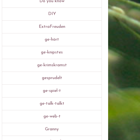
Do you know
DIY
ExtraFreuden
ge-hört
ge-knipstes
ge-krimskramst
gesprudelt
ge-spiel-t
ge-talk-talkt
ge-web-t
Granny