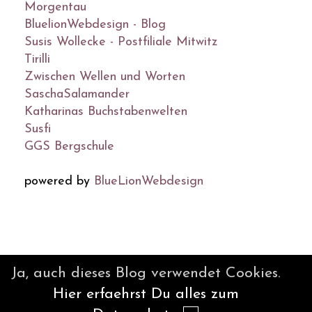
Morgentau
BluelionWebdesign - Blog
Susis Wollecke - Postfiliale Mitwitz
Tirilli
Zwischen Wellen und Worten
SaschaSalamander
Katharinas Buchstabenwelten
Susfi
GGS Bergschule
powered by
BlueLionWebdesign
© DesignBlog V5 powered by
Ja, auch dieses Blog verwendet Cookies.
BlueLionWebdesign.de
Hier erfaehrst Du alles zum