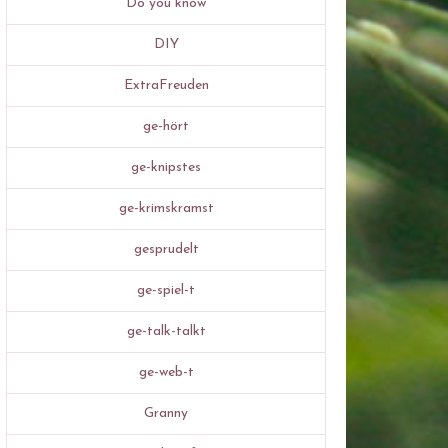
Do you know
DIY
ExtraFreuden
ge-hört
ge-knipstes
ge-krimskramst
gesprudelt
ge-spiel-t
ge-talk-talkt
ge-web-t
Granny