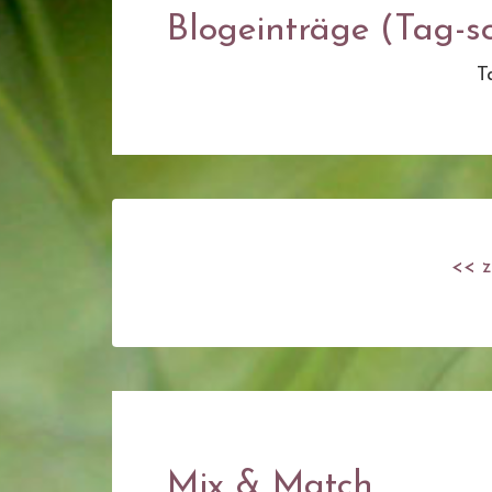
Blogeinträge (Tag-so
T
<< z
Mix & Match