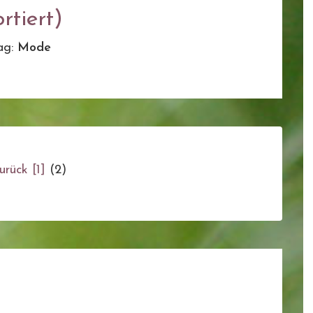
rtiert)
ag:
Mode
urück
[1]
(2)