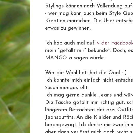
Stylings können nach Vollendung au
- wer mag kann auch beim Style Que
Kreation einreichen. Die User entsch
etwas zu gewinnen.
Ich hab auch mal auf
> der Faceboo
mein "gefällt mir" bekundet. Doch, e
MANGO zusagen würde.
Wer die Wahl hat, hat die Qual :-(
Ich konnte mich einfach nicht entsch
zusammengestellt:
Ich mag gerne dunkle Jeans und wür
Die Tasche gefällt mir richtig gut, sc
längerem Betrachten der drei Outfits
Jeansoutfits. An die Kleider und Röc
herangewagt. Ich denke mir zwar imm
aber dann verlässt mich doch recht sc