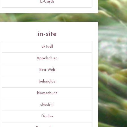
E-Cards
in-site
aktuell
Äppelschjen
Bea-Web
belanglos
blumenbunt
check-it
Danbo