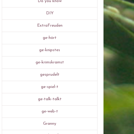
Do you know
DIY
ExtraFreuden
ge-hört
ge-knipstes
ge-krimskramst
gesprudelt
ge-spiel-t
ge-talk-talkt
ge-web-t
Granny