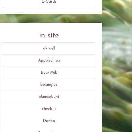
E-Cards
in-site
aktuell
Äppelschjen
Bea-Web
belanglos
blumenbunt
check-it
Danbo