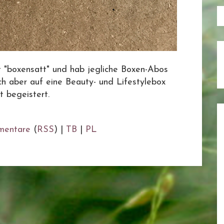
it "boxensatt" und hab jegliche Boxen-Abos
ch aber auf eine Beauty- und Lifestylebox
 begeistert.
entare
(
RSS
) |
TB
|
PL