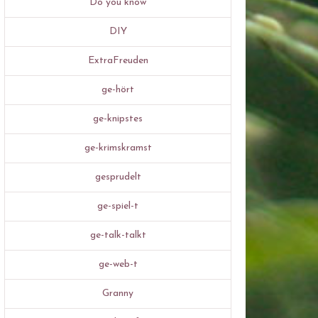
Do you know
DIY
ExtraFreuden
ge-hört
ge-knipstes
ge-krimskramst
gesprudelt
ge-spiel-t
ge-talk-talkt
ge-web-t
Granny