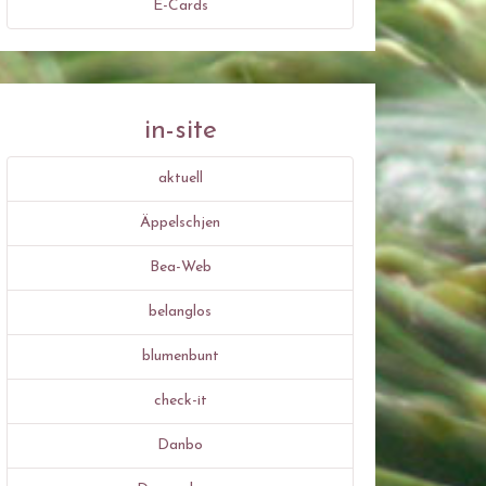
E-Cards
in-site
aktuell
Äppelschjen
Bea-Web
belanglos
blumenbunt
check-it
Danbo