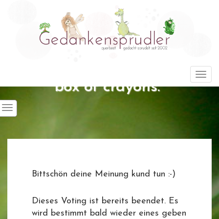
"Life is about using the whole
Togg
box of crayons."
Bittschön deine Meinung kund tun :-)
Dieses Voting ist bereits beendet. Es
wird bestimmt bald wieder eines geben