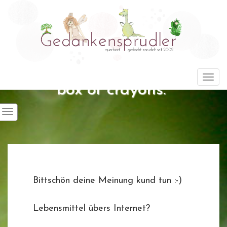
"Life is about using the whole
Togg
box of crayons."
Bittschön deine Meinung kund tun :-)
Lebensmittel übers Internet?