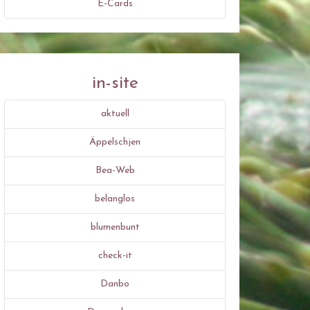
E-Cards
in-site
aktuell
Äppelschjen
Bea-Web
belanglos
blumenbunt
check-it
Danbo