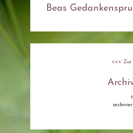
Beas Gedankensprud
<<< Zur 
Archi
archivie