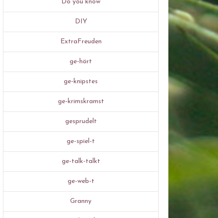
Do you know
DIY
ExtraFreuden
ge-hört
ge-knipstes
ge-krimskramst
gesprudelt
ge-spiel-t
ge-talk-talkt
ge-web-t
Granny