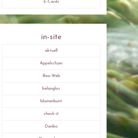
E-Cards
in-site
aktuell
Äppelschjen
Bea-Web
belanglos
blumenbunt
check-it
Danbo