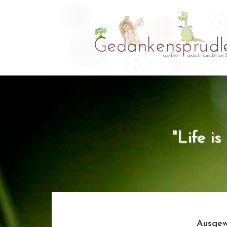
"Life i
Ausgew