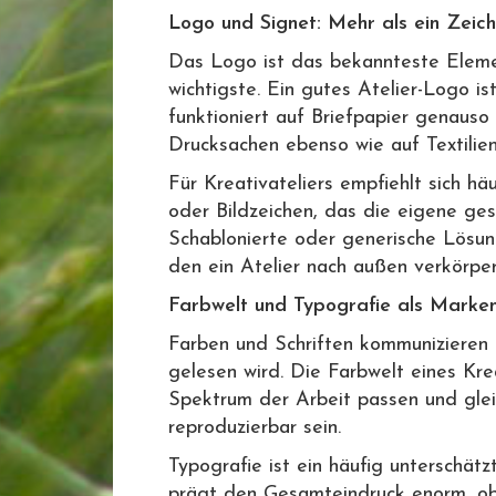
Logo und Signet: Mehr als ein Zeic
Das Logo ist das bekannteste Elemen
wichtigste. Ein gutes Atelier-Logo ist
funktioniert auf Briefpapier genauso 
Drucksachen ebenso wie auf Textilien
Für Kreativateliers empfiehlt sich häu
oder Bildzeichen, das die eigene ges
Schablonierte oder generische Lösun
den ein Atelier nach außen verkörpe
Farbwelt und Typografie als Marken
Farben und Schriften kommunizieren
gelesen wird. Die Farbwelt eines Krea
Spektrum der Arbeit passen und glei
reproduzierbar sein.
Typografie ist ein häufig unterschätz
prägt den Gesamteindruck enorm, ob 