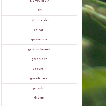
Do you know
DIY
ExtraFreuden
ge-hört
ge-knipstes
ge-krimskramst
gesprudelt
ge-spiel-t
ge-talk-talkt
ge-web-t
Granny