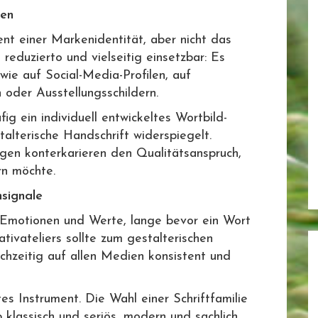
hen
t einer Markenidentität, aber nicht das
 reduzierto und vielseitig einsetzbar: Es
wie auf Social-Media-Profilen, auf
 oder Ausstellungsschildern.
fig ein individuell entwickeltes Wortbild-
talterische Handschrift widerspiegelt.
gen konterkarieren den Qualitätsanspruch,
rn möchte.
signale
 Emotionen und Werte, lange bevor ein Wort
tivateliers sollte zum gestalterischen
chzeitig auf allen Medien konsistent und
tes Instrument. Die Wahl einer Schriftfamilie
klassisch und seriös, modern und sachlich