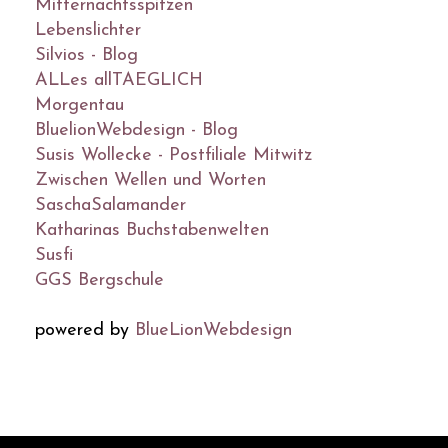
Mitternachtsspitzen
Lebenslichter
Silvios - Blog
ALLes allTAEGLICH
Morgentau
BluelionWebdesign - Blog
Susis Wollecke - Postfiliale Mitwitz
Zwischen Wellen und Worten
SaschaSalamander
Katharinas Buchstabenwelten
Susfi
GGS Bergschule
powered by
BlueLionWebdesign
© DesignBlog V5 powered by