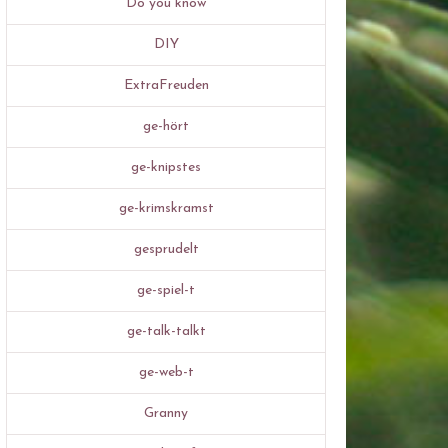
Do you know
DIY
ExtraFreuden
ge-hört
ge-knipstes
ge-krimskramst
gesprudelt
ge-spiel-t
ge-talk-talkt
ge-web-t
Granny