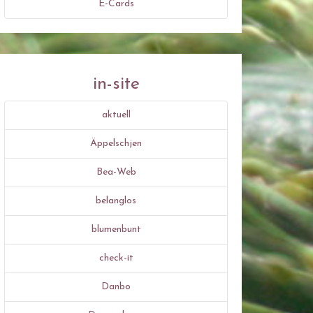
E-Cards
in-site
aktuell
Äppelschjen
Bea-Web
belanglos
blumenbunt
check-it
Danbo