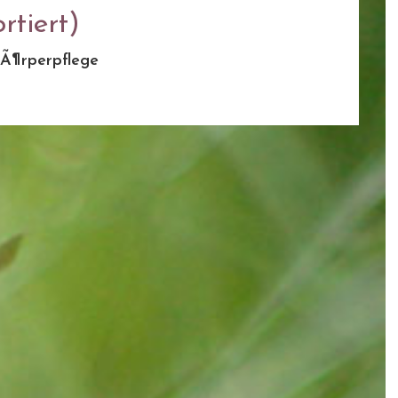
rtiert)
Ã¶rperpflege