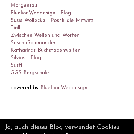
Morgentau
BluelionWebdesign - Blog
Susis Wollecke - Postfiliale Mitwitz
Tirilli
Zwischen Wellen und Worten
SaschaSalamander
Katharinas Buchstabenwelten
Silvios - Blog
Susfi
GGS Bergschule
powered by
BlueLionWebdesign
© DesignBlog V5 powered by
Ja, auch dieses Blog verwendet Cookies.
BlueLionWebdesign.de