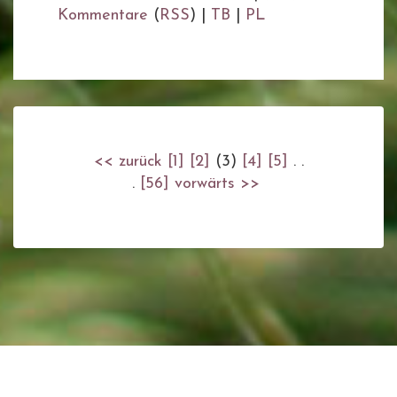
Kommentare
(
RSS
) |
TB
|
PL
<< zurück
[1]
[2]
(3)
[4]
[5]
. .
.
[56]
vorwärts >>