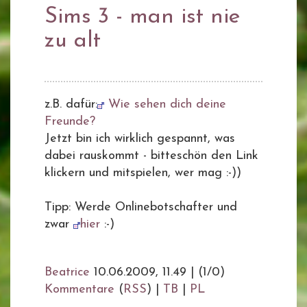
Sims 3 - man ist nie
zu alt
z.B. dafür:
Wie sehen dich deine
Freunde?
Jetzt bin ich wirklich gespannt, was
dabei rauskommt - bitteschön den Link
klickern und mitspielen, wer mag :-))
Tipp: Werde Onlinebotschafter und
zwar
hier
:-)
Beatrice
10.06.2009, 11.49
|
(1/0)
Kommentare
(
RSS
) |
TB
|
PL