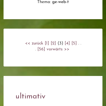
Thema:
ge-web-t
<< zurück
[1]
[2]
(3)
[4]
[5]
. .
.
[56]
vorwärts >>
ultimativ