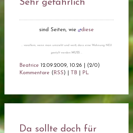
Sehr gefährlich
sind Seiten, wie
diese
... vorallem, wenn man umzieht und weiß, dass eine Wohnung NEU
gestylt
werden
MUSS
...
Beatrice
12.09.2009, 10.26
|
(2/0)
Kommentare
(
RSS
) |
TB
|
PL
Da sollte doch für