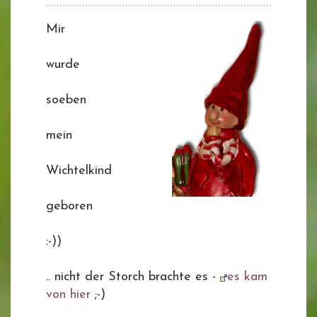
Mir
wurde
soeben
mein
Wichtelkind
geboren
:-))
.. nicht der Storch brachte es -
es kam
von hier
;-)