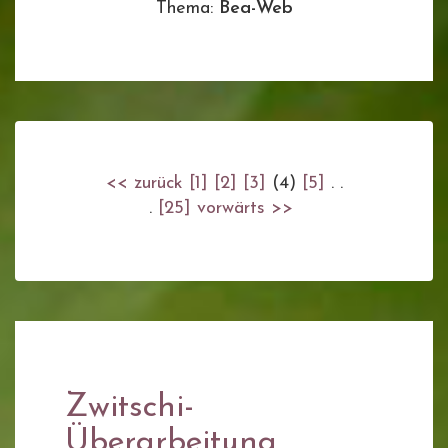
Thema:
Bea-Web
<< zurück
[1]
[2]
[3]
(4)
[5]
. .
.
[25]
vorwärts >>
Zwitschi-
Überarbeitung