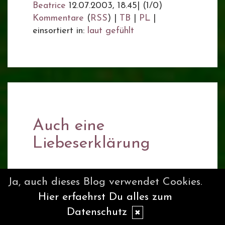
Beatrice
12.07.2003, 18.45
|
(1/0)
Kommentare
(
RSS
) |
TB
|
PL
|
einsortiert in:
laut gefühlt
Auch eine
Liebeserklärung
Ja, auch dieses Blog verwendet Cookies.
"Soll ich dir eine Weintraube schälen?"
Hier erfaehrst Du alles zum
Datenschutz
Beatrice
12.07.2003, 16.58
|
(2/0)
✖