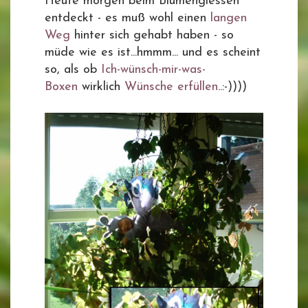
Heute morgen beim Blumengiessen
entdeckt - es muß wohl einen
langen
Weg
hinter sich gehabt haben - so
müde wie es ist...hmmm... und es scheint
so, als ob
Ich-wünsch-mir-was-
Boxen
wirklich
Wünsche erfüllen
..:-))))