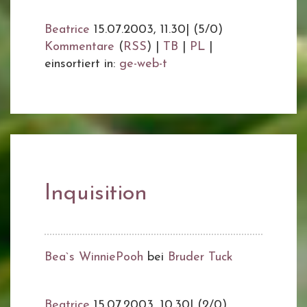
Beatrice
15.07.2003, 11.30
|
(5/0)
Kommentare
(
RSS
) |
TB
|
PL
|
einsortiert in:
ge-web-t
Inquisition
Bea`s WinniePooh
bei
Bruder Tuck
Beatrice
15.07.2003, 10.30
|
(2/0)