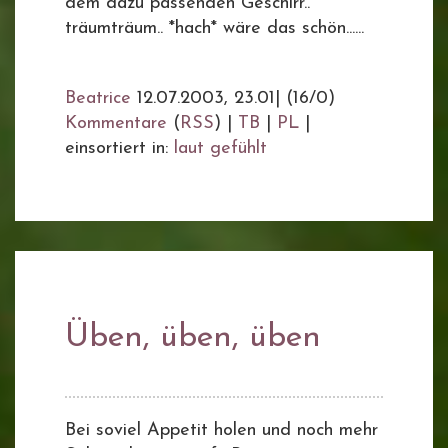
dem dazu passenden Geschirr..
träumträum.. *hach* wäre das schön......
Beatrice
12.07.2003, 23.01
|
(16/0)
Kommentare
(
RSS
) |
TB
|
PL
|
einsortiert in:
laut gefühlt
Üben, üben, üben
Bei soviel Appetit holen und noch mehr