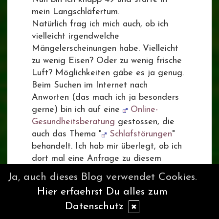
mein Langschläfertum.
Natürlich frag ich mich auch, ob ich
vielleicht irgendwelche
Mängelerscheinungen habe. Vielleicht
zu wenig Eisen? Oder zu wenig frische
Luft? Möglichkeiten gäbe es ja genug.
Beim Suchen im Internet nach
Anworten (das mach ich ja besonders
gerne) bin ich auf eine
Online-
Gesundheitsberatung
gestossen, die
auch das Thema "
Schlafstörungen
"
behandelt. Ich hab mir überlegt, ob ich
dort mal eine Anfrage zu diesem
Thema stelle. Kann man „zu viel
Ja, auch dieses Blog verwendet Cookies.
Schlafen wollen" bei Schlafstörungen
Hier erfaehrst Du alles zum
einordnen?
Datenschutz
Man fühlt sich schon ANDERS, wenn
✖