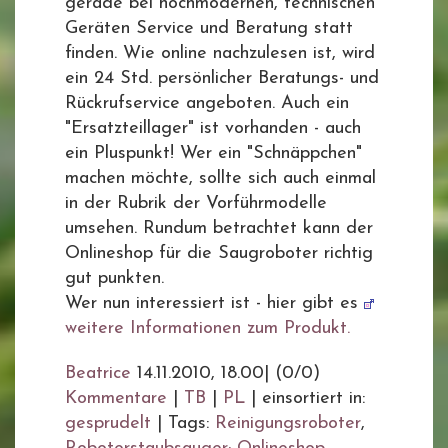
gerade bei hochmodernen, technischen
Geräten Service und Beratung statt
finden. Wie online nachzulesen ist, wird
ein 24 Std. persönlicher Beratungs- und
Rückrufservice angeboten. Auch ein
"Ersatzteillager" ist vorhanden - auch
ein Pluspunkt! Wer ein "Schnäppchen"
machen möchte, sollte sich auch einmal
in der Rubrik der Vorführmodelle
umsehen. Rundum betrachtet kann der
Onlineshop für die Saugroboter richtig
gut punkten.
Wer nun interessiert ist - hier gibt es
weitere Informationen zum Produkt.
Beatrice
14.11.2010, 18.00
|
(0/0)
Kommentare
|
TB
|
PL
|
einsortiert in:
gesprudelt
|
Tags:
Reinigungsroboter
,