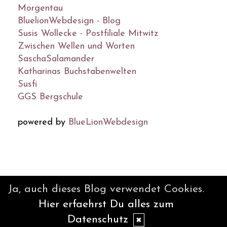
Morgentau
BluelionWebdesign - Blog
Susis Wollecke - Postfiliale Mitwitz
Zwischen Wellen und Worten
SaschaSalamander
Katharinas Buchstabenwelten
Susfi
GGS Bergschule
powered by
BlueLionWebdesign
© DesignBlog V5 powered by
Ja, auch dieses Blog verwendet Cookies.
BlueLionWebdesign.de
Hier erfaehrst Du alles zum
Datenschutz
✖