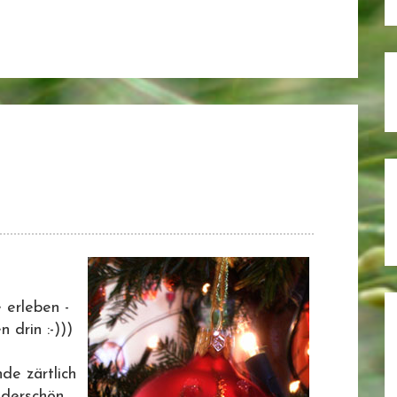
 erleben -
 drin :-)))
de zärtlich
nderschön