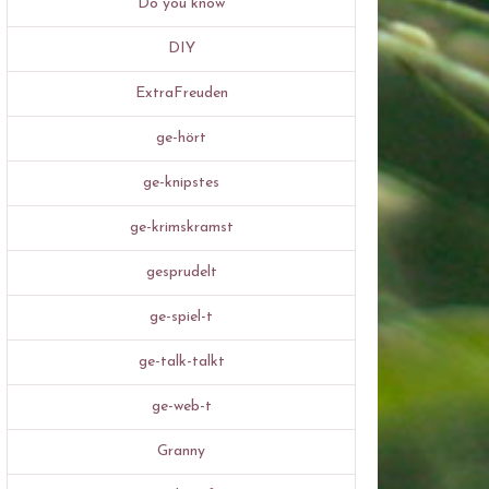
Do you know
DIY
ExtraFreuden
ge-hört
ge-knipstes
ge-krimskramst
gesprudelt
ge-spiel-t
ge-talk-talkt
ge-web-t
Granny