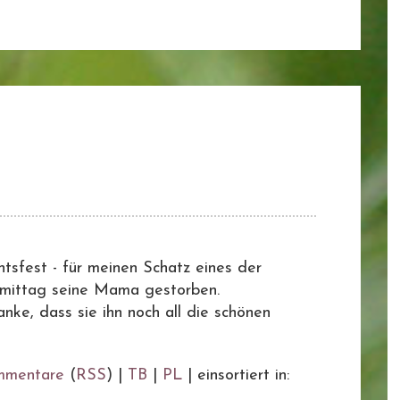
sfest - für meinen Schatz eines der
ormittag seine Mama gestorben.
danke, dass sie ihn noch all die schönen
mmentare
(
RSS
) |
TB
|
PL
|
einsortiert in: