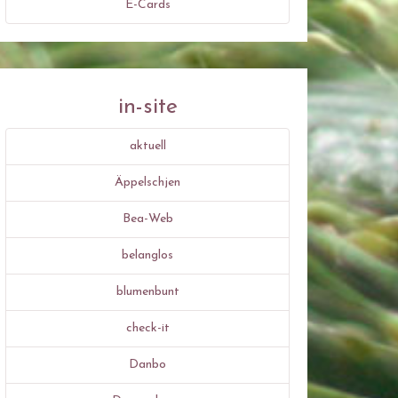
E-Cards
in-site
aktuell
Äppelschjen
Bea-Web
belanglos
blumenbunt
check-it
Danbo