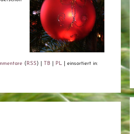
mmentare
(
RSS
) |
TB
|
PL
|
einsortiert in: