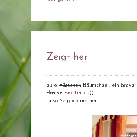
Zeigt her
eure
Füsschen
Bäumchen... ein braver 
das so
bei Tirilli
;-))
also zeig ich ma her...