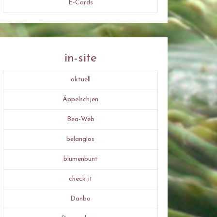
E-Cards
in-site
aktuell
Äppelschjen
Bea-Web
belanglos
blumenbunt
check-it
Danbo