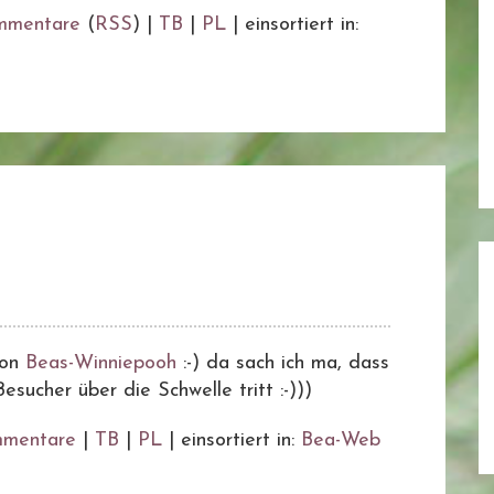
mmentare
(
RSS
) |
TB
|
PL
|
einsortiert in:
von
Beas-Winniepooh
:-) da sach ich ma, dass
esucher über die Schwelle tritt :-)))
mentare
|
TB
|
PL
|
einsortiert in:
Bea-Web