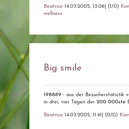
Beatrice
14.03.2005, 13.06
|
(1/0)
Ko
wellness
Big smile
198889 -
aus der Besucherstatistik 
in drei, vier Tagen der
200 000ste
B
Beatrice
14.03.2005, 11.41
|
(0/0)
Kom