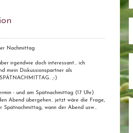
ion
der Nachmittag
r irgendwie doch interessant... ich
d mein Diskussionspartner als
r SPÄTNACHMITTAG.. ;-)
ermin - und am Spätnachmittag (17 Uhr)
 den Abend übergehen.. jetzt wäre die Frage,
r Spätnachmittag, wann der Abend usw...