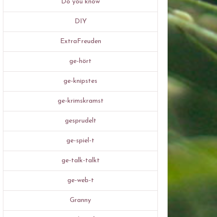
Do you know
DIY
ExtraFreuden
ge-hört
ge-knipstes
ge-krimskramst
gesprudelt
ge-spiel-t
ge-talk-talkt
ge-web-t
Granny