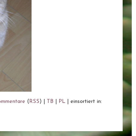
ommentare
(
RSS
) |
TB
|
PL
|
einsortiert in: