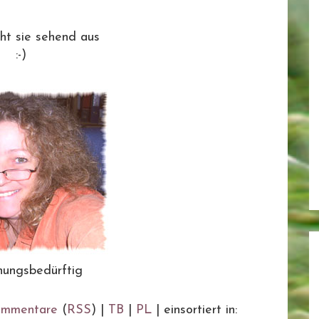
eht sie sehend aus
:-)
ungsbedürftig
mmentare
(
RSS
) |
TB
|
PL
|
einsortiert in: