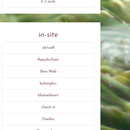
E-Cards
in-site
aktuell
Äppelschjen
Bea-Web
belanglos
blumenbunt
check-it
Danbo