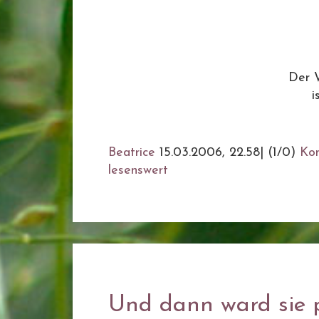
Der 
i
Beatrice
15.03.2006, 22.58
|
(1/0)
Ko
lesenswert
Und dann ward sie p