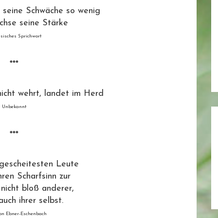
 seine Schwäche so wenig
chse seine Stärke
sisches Sprichwort
***
nicht wehrt, landet im Herd
Unbekannt
***
rgescheitesten Leute
hren Scharfsinn zur
 nicht bloß anderer,
uch ihrer selbst.
on Ebner-Eschenbach