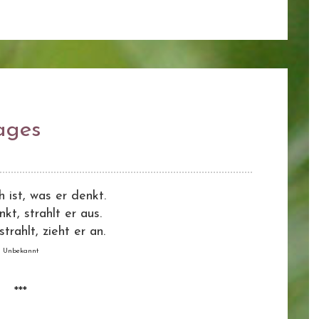
ages
 ist, was er denkt.
kt, strahlt er aus.
trahlt, zieht er an.
Unbekannt
***