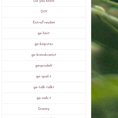
Do you know
DIY
ExtraFreuden
ge-hört
ge-knipstes
ge-krimskramst
gesprudelt
ge-spiel-t
ge-talk-talkt
ge-web-t
Granny