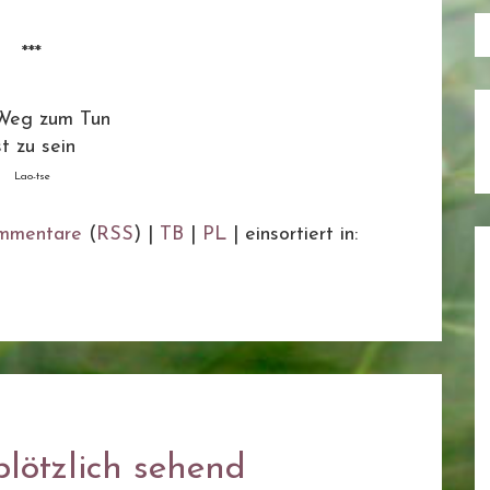
***
Weg zum Tun
st zu sein
Lao-tse
mmentare
(
RSS
) |
TB
|
PL
|
einsortiert in:
lötzlich sehend