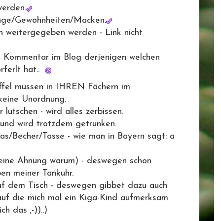
werden.
Dinge/Gewohnheiten/Macken.
n weitergegeben werden - Link nicht
nen Kommentar im Blog derjenigen welchen
rferlt hat..
öffel müssen in IHREN Fächern im
 keine Unordnung.
lutschen - wird alles zerbissen.
- und wird trotzdem getrunken.
las/Becher/Tasse - wie man in Bayern sagt: a
keine Ahnung warum) - deswegen schon
en meiner Tankuhr.
uf dem Tisch - deswegen gibbet dazu auch
uf die mich mal ein Kiga-Kind aufmerksam
 das ;-))..)