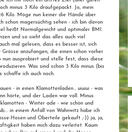
be ich mir noch ein drittes Ziel (aller guten
noch minus 3 Kilo draufgepackt. Jo, mein
16 Kilo. Möge nun keiner die Hände über
 schon magersüchtig sehen - ich bin davon
iel heißt Normalgewicht und optimaler BMI.
zen und so sieht das alles auch viel
ch mal gelesen, dass es besser ist, sich
er Grösse anzufangen, die einen schon vorher
 nun ausprobiert und stelle fest, dass diese
roduzieren. Was sind schon 3 Kilo minus (bis
s schaffe ich auch noch.
en - in einen Klamottenladen... uiuiui - was
nn hörte, und der Laden war voll. Minus
klamotten - Winter ade - wie schön und
.... in einem Anfall von Wahnwitz habe ich
sse-Hosen und Oberteile gekauft ;-)) ja, ja,
aftigkeit haben mich dazu verleitet. Kaum