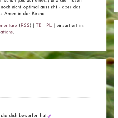
n schon (bis auf eines..) und die Hosen
noch nicht optimal aussieht - aber das
as Amen in der Kirche.
mentare
(
RSS
) |
TB
|
PL
|
einsortiert in:
ations
,
 die dich beworfen hat.