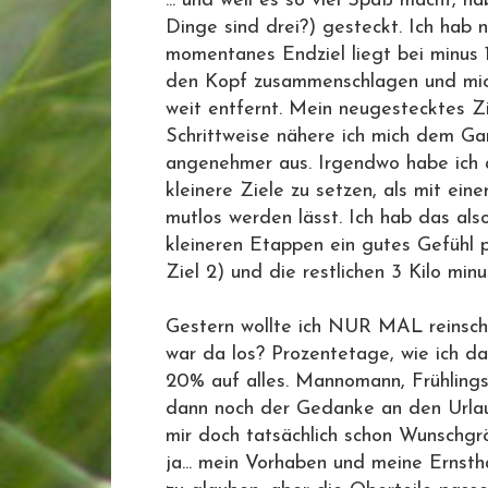
... und weil es so viel Spaß macht, ha
Dinge sind drei?) gesteckt. Ich hab 
momentanes Endziel liegt bei minus 
den Kopf zusammenschlagen und mich
weit entfernt. Mein neugestecktes Z
Schrittweise nähere ich mich dem Gan
angenehmer aus. Irgendwo habe ich au
kleinere Ziele zu setzen, als mit ein
mutlos werden lässt. Ich hab das also
kleineren Etappen ein gutes Gefühl p
Ziel 2) und die restlichen 3 Kilo minu
Gestern wollte ich NUR MAL reinschau
war da los? Prozentetage, wie ich da
20% auf alles. Mannomann, Frühlings
dann noch der Gedanke an den Urlaub
mir doch tatsächlich schon Wunschgrö
ja... mein Vorhaben und meine Ernsth