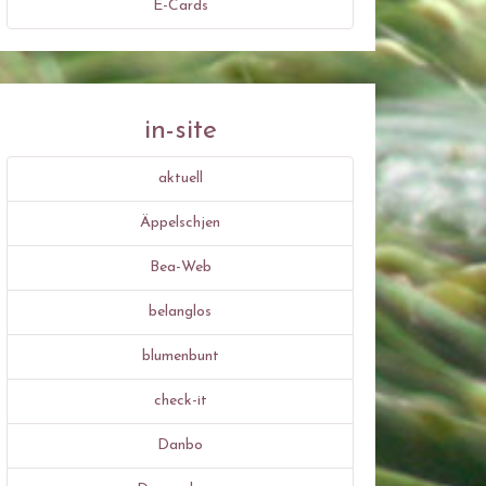
E-Cards
in-site
aktuell
Äppelschjen
Bea-Web
belanglos
blumenbunt
check-it
Danbo