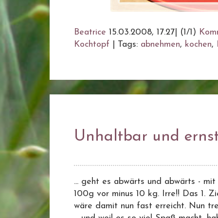
Beatrice
15.03.2008, 17.27
|
(1/1)
Kom
Kochtopf
|
Tags:
abnehmen
,
kochen
,
Unhaltbar und erns
... geht es abwärts und abwärts - mi
100g vor minus 10 kg. Irre!! Das 1. Z
wäre damit nun fast erreicht. Nun tre