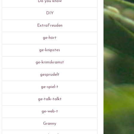
Do you know
DIY
ExtraFreuden
ge-hört
ge-knipstes
ge-krimskramst
gesprudelt
ge-spiel-t
ge-talk-talkt
ge-web-t
Granny