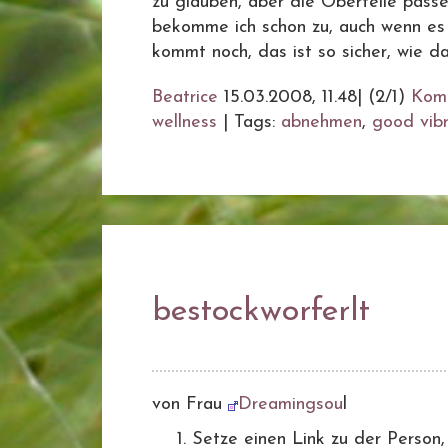
zu glauben, aber die Oberteile passe
bekomme ich schon zu, auch wenn es 
kommt noch, das ist so sicher, wie d
Beatrice
15.03.2008, 11.48
|
(2/1)
Kom
wellness
|
Tags:
abnehmen
,
good vibr
bestockworferlt
von Frau
Dreamingsou
l
Setze einen Link zu der Person,