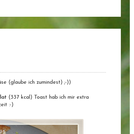
se (glaube ich zumindest) ;-))
lat
(337 kcal) Toast hab ich mir extra
it :-)