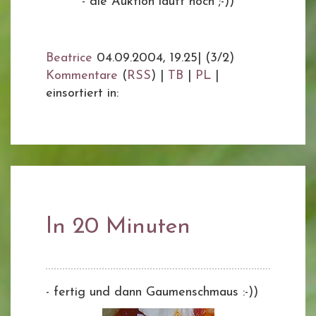
- die Auktion läuft noch ;-))
Beatrice
04.09.2004, 19.25
|
(3/2)
Kommentare
(
RSS
) |
TB
|
PL
|
einsortiert in:
In 20 Minuten
- fertig und dann Gaumenschmaus :-))