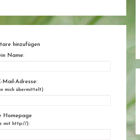
are hinzufügen
in Name:
-Mail-Adresse:
n mich übermittelt)
e Homepage
:
e mit http://)