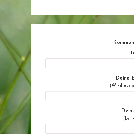
Komment
De
Deine E
(Wird nur a
Dein
(bitt