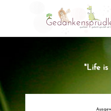
"Life i
Ausgew