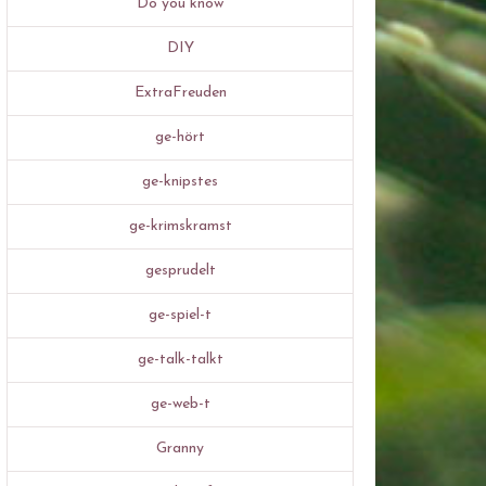
Do you know
DIY
ExtraFreuden
ge-hört
ge-knipstes
ge-krimskramst
gesprudelt
ge-spiel-t
ge-talk-talkt
ge-web-t
Granny