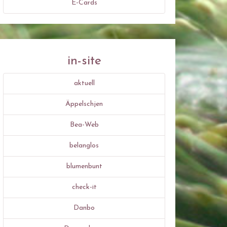
E-Cards
in-site
aktuell
Äppelschjen
Bea-Web
belanglos
blumenbunt
check-it
Danbo