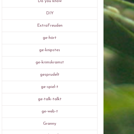
Do you know
DIY
ExtraFreuden
ge-hört
ge-knipstes
ge-krimskramst
gesprudelt
ge-spiel-t
ge-talk-talkt
ge-web-t
Granny