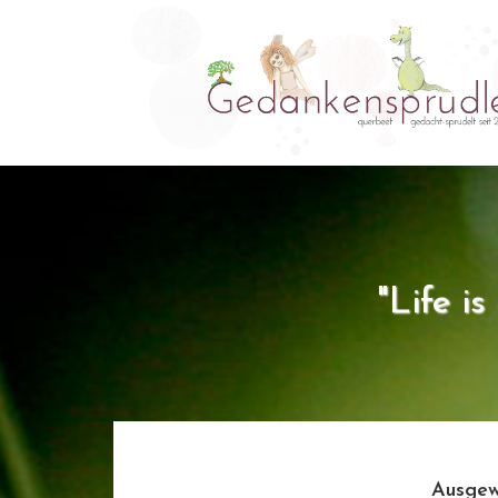
"Life i
Ausgew