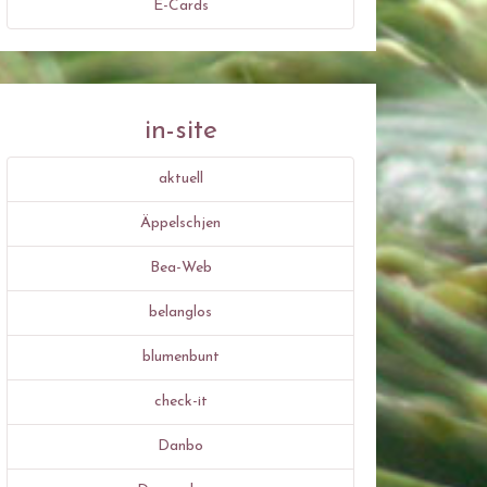
E-Cards
in-site
aktuell
Äppelschjen
Bea-Web
belanglos
blumenbunt
check-it
Danbo