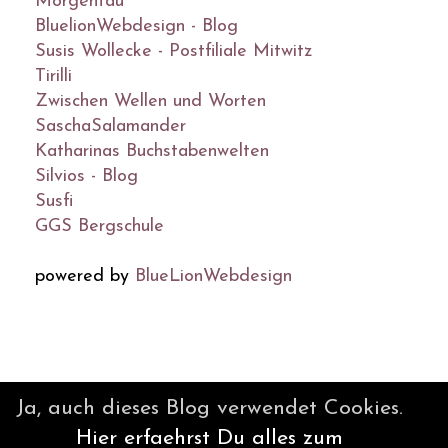
Morgentau
BluelionWebdesign - Blog
Susis Wollecke - Postfiliale Mitwitz
Tirilli
Zwischen Wellen und Worten
SaschaSalamander
Katharinas Buchstabenwelten
Silvios - Blog
Susfi
GGS Bergschule
powered by
BlueLionWebdesign
© DesignBlog V5 powered by
Ja, auch dieses Blog verwendet Cookies.
BlueLionWebdesign.de
Hier erfaehrst Du alles zum