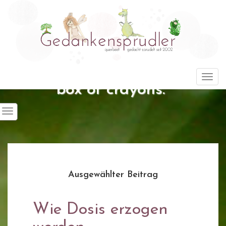
"Life is about using the whole
Togg
box of crayons."
Ausgewählter Beitrag
Wie Dosis erzogen