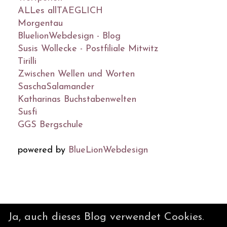
ALLes allTAEGLICH
Morgentau
BluelionWebdesign - Blog
Susis Wollecke - Postfiliale Mitwitz
Tirilli
Zwischen Wellen und Worten
SaschaSalamander
Katharinas Buchstabenwelten
Susfi
GGS Bergschule
powered by
BlueLionWebdesign
© DesignBlog V5 powered by
Ja, auch dieses Blog verwendet Cookies.
BlueLionWebdesign.de