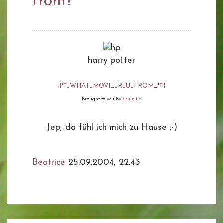
from?
harry potter
!!**_WHAT_MOVIE_R_U_FROM_**!!
brought to you by
Quizilla
Jep, da fühl ich mich zu Hause ;-)
Beatrice
25.09.2004, 22.43