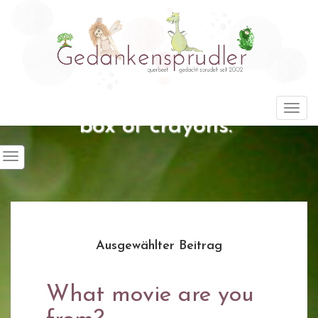
"Life is about using the whole
Togg
box of crayons."
Ausgewählter Beitrag
What movie are you