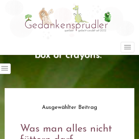
"Life is about using the whole
Togg
box of crayons."
Ausgewählter Beitrag
Was man alles nicht