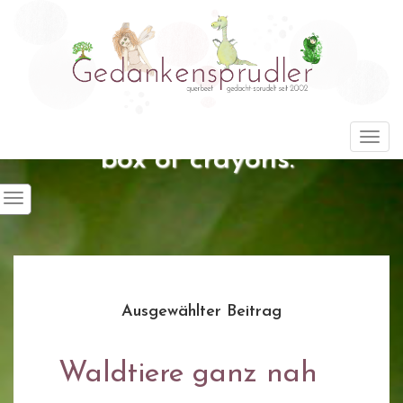
"Life is about using the whole
Togg
box of crayons."
Ausgewählter Beitrag
Waldtiere ganz nah