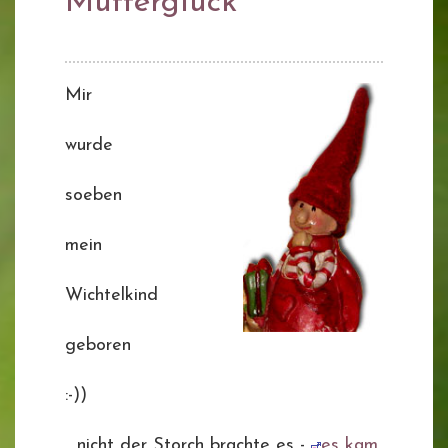
Mutterglück
Mir
wurde
soeben
mein
Wichtelkind
geboren
:-))
.. nicht der Storch brachte es -
es kam