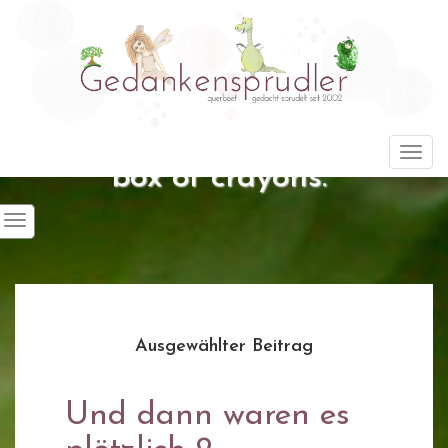
"Life is about using the whole
Togg
box of crayons."
Ausgewählter Beitrag
Und dann waren es