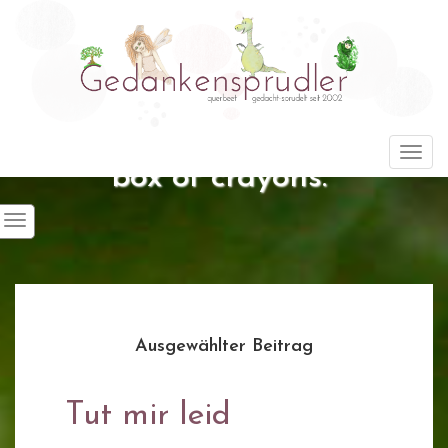
"Life is about using the whole
Togg
box of crayons."
Ausgewählter Beitrag
Tut mir leid