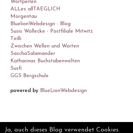
Wortperlen
ALLes allTAEGLICH
Morgentau
BluelionWebdesign - Blog
Susis Wollecke - Postfiliale Mitwitz
Tirilli
Zwischen Wellen und Worten
SaschaSalamander
Katharinas Buchstabenwelten
Susfi
GGS Bergschule
powered by
BlueLionWebdesign
© DesignBlog V5 powered by
Ja, auch dieses Blog verwendet Cookies.
BlueLionWebdesign.de